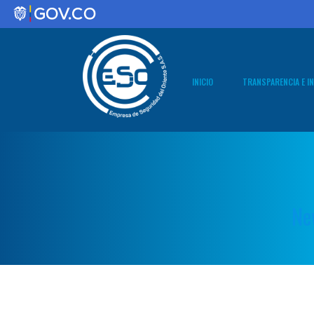
INICIO
TRANSPARENCIA E I
1. Información
Entidad
2. Normativa
Ne
3. Contratació
4. Planeación
5. Trámites