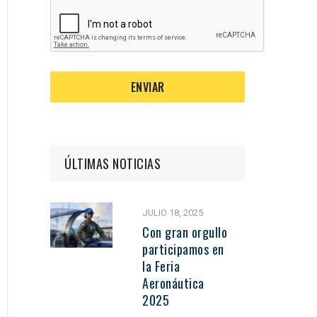
s y
formes y/o
ses de
s
mas de
idad
ÚLTIMAS NOTICIAS
JULIO 18, 2025
Con gran orgullo
participamos en
la Feria
Aeronáutica
2025