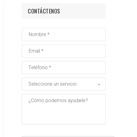
ración e
CONTÁCTENOS
ción
ión de Cuentas
 Social
 Jurídicas
s
r