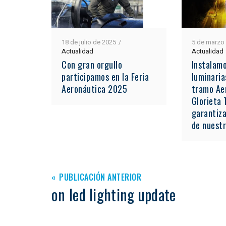
18 de julio de 2025
5 de marzo
Actualidad
Actualidad
Con gran orgullo
Instalam
participamos en la Feria
luminaria
Aeronáutica 2025
tramo Ae
Glorieta 
garantiza
de nuest
PUBLICACIÓN ANTERIOR
on led lighting update