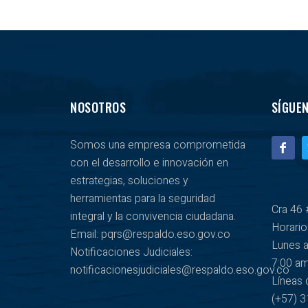
NOSOTROS
SÍGUE
Somos una empresa comprometida
con el desarrollo e innovación en
estrategias, soluciones y
herramientas para la seguridad
Cra 46 
integral y la convivencia ciudadana.
Horario
Email: pqrs@respaldo.eso.gov.co
Lunes a
Notificaciones Judiciales:
7:00 a
notificacionesjudiciales@respaldo.eso.gov.co
Líneas 
(+57) 