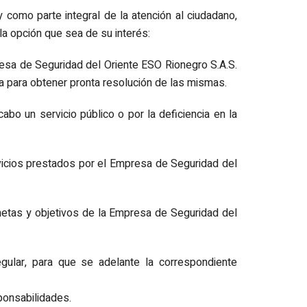
como parte integral de la atención al ciudadano,
ración e
ción
a opción que sea de su interés:
ión de Cuentas
resa de Seguridad del Oriente ESO Rionegro S.A.S.
ta para obtener pronta resolución de las mismas.
 Social
abo un servicio público o por la deficiencia en la
ervicios prestados por el Empresa de Seguridad del
etas y objetivos de la Empresa de Seguridad del
 Jurídicas
s
gular, para que se adelante la correspondiente
ponsabilidades.
r