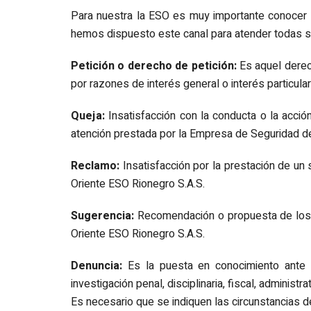
6. Participa
Para nuestra la ESO es muy importante conocer t
hemos dispuesto este canal para atender todas su
7. Datos Abie
Petición o derecho de petición:
Es aquel derech
8. Informació
para Grupos d
por razones de interés general o interés particul
9. Obligación
Queja:
Insatisfacción con la conducta o la acción
de Informació
atención prestada por la Empresa de Seguridad d
específica po
la entidad
Reclamo:
Insatisfacción por la prestación de un 
Oriente ESO Rionegro S.A.S.
10. Informació
en Entidades
Sugerencia:
Recomendación o propuesta de los c
Territoriales 
Oriente ESO Rionegro S.A.S.
Denuncia:
Es la puesta en conocimiento ante 
investigación penal, disciplinaria, fiscal, administr
Es necesario que se indiquen las circunstancias 