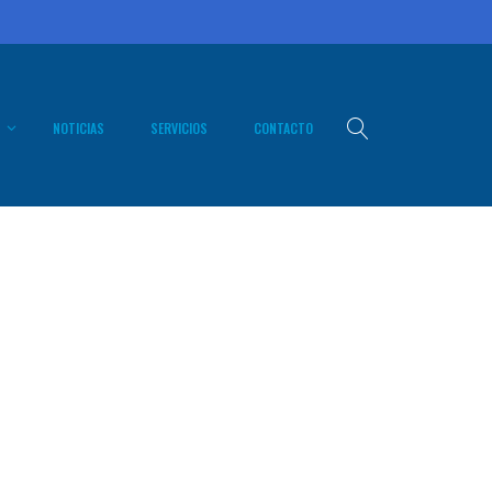
NOTICIAS
SERVICIOS
CONTACTO
pción General
stico e
icación de
mas
ción y
uesto
pativo
ta Ciudadana