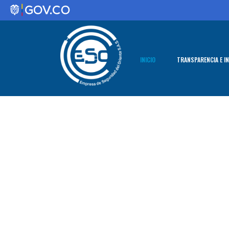
INICIO
TRANSPARENCIA E I
1. Información
Entidad
2. Normativa
3. Contratació
4. Planeación
5. Trámites