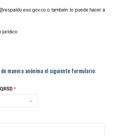
a@respaldo.eso.gov.co
o también lo puede hacer a
s y
formes y/o
ses de
jurídico:
s
mas de
idad
 de manera anónima el siguiente formulario:
 PQRSD
*