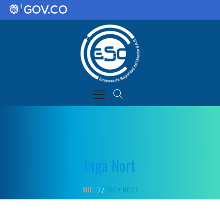
Inga Nort
INICIO
INGA NORT