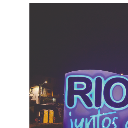
6. Participa
7. Datos Abie
8. Informació
para Grupos d
9. Obligación
de Informació
específica po
la entidad
10. Informació
en Entidades
Territoriales 