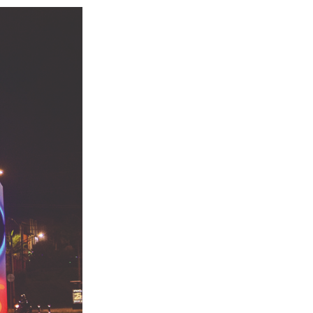
ración e
ción
ión de Cuentas
 Social
 Jurídicas
s
r