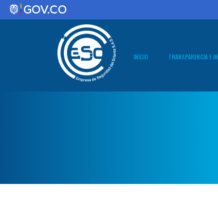
INICIO
TRANSPARENCIA E I
1. Información
Entidad
2. Normativa
3. Contratació
4. Planeación
5. Trámites