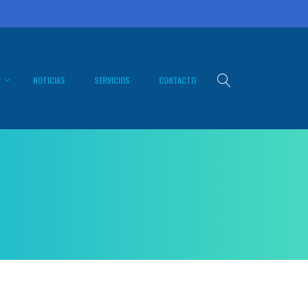
NOTICIAS
SERVICIOS
CONTACTO
pción General
stico e
icación de
mas
ción y
uesto
pativo
ta Ciudadana